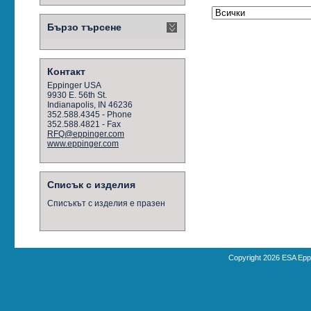
Бързо търсене
Контакт
Eppinger USA
9930 E. 56th St.
Indianapolis, IN 46236
352.588.4345 - Phone
352.588.4821 - Fax
RFQ@eppinger.com
www.eppinger.com
Списък с изделия
Списъкът с изделия е празен
Copyright 2026 ESA Epp