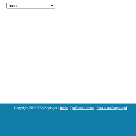
Copyright 2026 ESA Eppinger |
Inicio
|
Quiénes somos
|
Pida el catálogo aquí