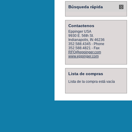
Búsqueda rápida
Contactenos
Eppinger USA
9930 E. 56th St.
Indianapolis, IN 46236
352.588.4345 - Phone
352.588.4821 - Fax
RFQ@eppinger.com
www.eppinger.com
Lista de compras
Lista de la compra está vacía