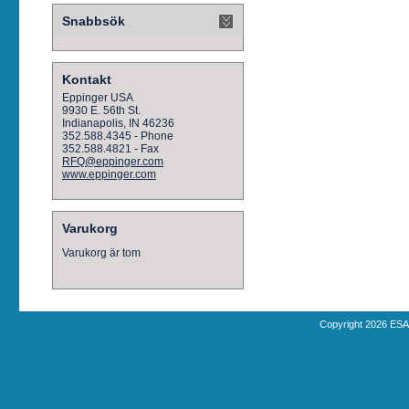
Snabbsök
Kontakt
Eppinger USA
9930 E. 56th St.
Indianapolis, IN 46236
352.588.4345 - Phone
352.588.4821 - Fax
RFQ@eppinger.com
www.eppinger.com
Varukorg
Varukorg är tom
Copyright 2026 ESA