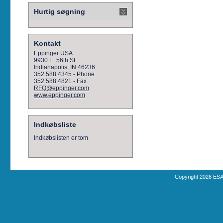
Hurtig søgning
Kontakt
Eppinger USA
9930 E. 56th St.
Indianapolis, IN 46236
352.588.4345 - Phone
352.588.4821 - Fax
RFQ@eppinger.com
www.eppinger.com
Indkøbsliste
Indkøbslisten er tom
Copyright 2026 ESA